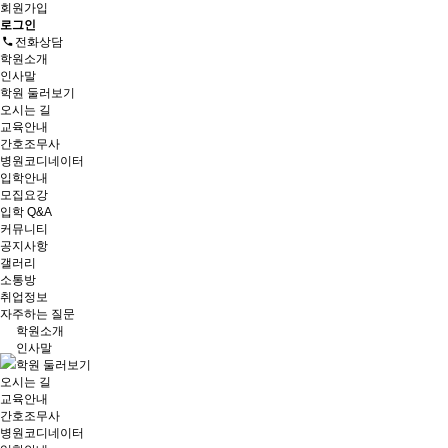
회원가입
로그인
전화상담
학원소개
인사말
학원 둘러보기
오시는 길
교육안내
간호조무사
병원코디네이터
입학안내
모집요강
입학 Q&A
커뮤니티
공지사항
갤러리
소통방
취업정보
자주하는 질문
학원소개
인사말
학원 둘러보기
오시는 길
교육안내
간호조무사
병원코디네이터