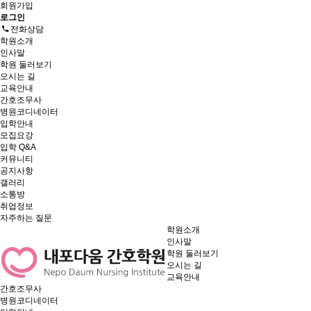
회원가입
로그인
전화상담
학원소개
인사말
학원 둘러보기
오시는 길
교육안내
간호조무사
병원코디네이터
입학안내
모집요강
입학 Q&A
커뮤니티
공지사항
갤러리
소통방
취업정보
자주하는 질문
학원소개
인사말
학원 둘러보기
오시는 길
교육안내
간호조무사
병원코디네이터